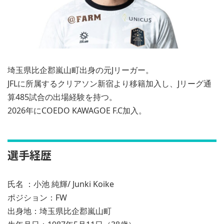
埼玉県比企郡嵐山町出身の元Jリーガー。
JFLに所属するクリアソン新宿より移籍加入し、Jリーグ通
算485試合の出場経験を持つ。
2026年にCOEDO KAWAGOE F.C加入。
選手経歴
氏名 ：小池 純輝/ Junki Koike
ポジション：FW
出身地：埼玉県比企郡嵐山町