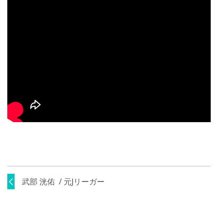
武部 洸佑 / 元Jリーガー